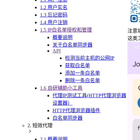
1.2 用户实名
1.3 忘记密码
1.4 用户注销
1.5 IP白名单授权和管理
注意
概要说明
这类
关于白名单同步器
API
检测当前主机的公网IP
获取白名单
添加一条白名单
删除一条白名单
1.6 自研辅助小工具
代理IP测试工具(HTTP代理浏览器
设置器）
HTTP代理浏览器插件
白名单同步器
2. 短效代理
2.1 概要说明