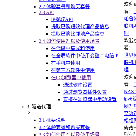
欢迎
2.2 体验套餐和购买套餐
看：
2.3 API
帕鲁
IP提取API
联机
提取已购短效代理产品信息
哩
提取已购比邻池产品信息
欢迎
2.4 如何使用？以及使用场景
看：
在代码中集成和使用
世界
在全局软件中使用变整个电脑IP
联机
在手机中使用
哩
在第三方软件中使用
欢迎
在PC浏览器中使用
看：
通过软件设置
NA
通过浏览器插件设置
ipv
直接在浏览器中手动设置
网？
3. 隧道代理
穿透
3.1 概要说明
松组
3.2 体验套餐和购买套餐
修改
02-27
3.3 如何使用？以及使用场景