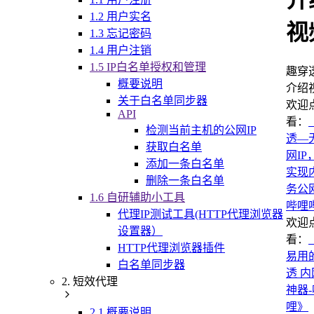
介
1.2 用户实名
视
1.3 忘记密码
1.4 用户注销
1.5 IP白名单授权和管理
趣穿
概要说明
介绍
关于白名单同步器
欢迎
API
看：
检测当前主机的公网IP
透—
获取白名单
网IP
添加一条白名单
实现
删除一条白名单
务公
1.6 自研辅助小工具
哔哩
代理IP测试工具(HTTP代理浏览器
欢迎
设置器）
看：
HTTP代理浏览器插件
易用
白名单同步器
透 
2. 短效代理
神器
哩》
2.1 概要说明