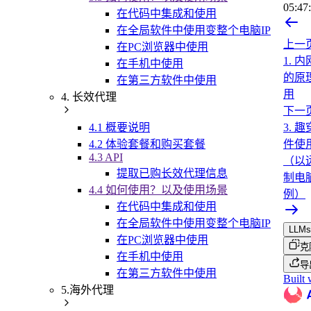
05:47
在代码中集成和使用
在全局软件中使用变整个电脑IP
上一
在PC浏览器中使用
1. 
在手机中使用
的原
在第三方软件中使用
用
4. 长效代理
下一
3. 
4.1 概要说明
件使
4.2 体验套餐和购买套餐
4.3 API
（以
提取已购长效代理信息
制电
4.4 如何使用？以及使用场景
例）
在代码中集成和使用
在全局软件中使用变整个电脑IP
LLMs.
在PC浏览器中使用
克
在手机中使用
导
在第三方软件中使用
Built 
5.海外代理